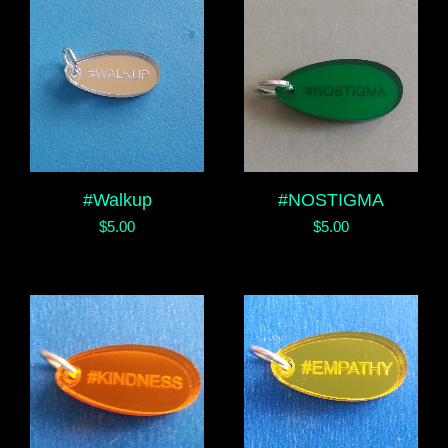
#Walkup
#NOSTIGMA
$
5.00
$
5.00